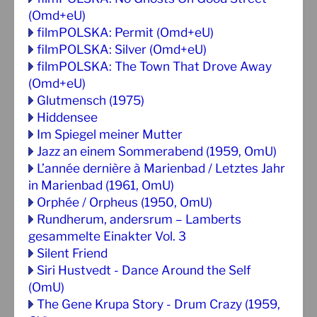
(Omd+eU)
filmPOLSKA: Permit (Omd+eU)
filmPOLSKA: Silver (Omd+eU)
filmPOLSKA: The Town That Drove Away
(Omd+eU)
Glutmensch (1975)
Hiddensee
Im Spiegel meiner Mutter
Jazz an einem Sommerabend (1959, OmU)
L’année dernière à Marienbad / Letztes Jahr
in Marienbad (1961, OmU)
Orphée / Orpheus (1950, OmU)
Rundherum, andersrum – Lamberts
gesammelte Einakter Vol. 3
Silent Friend
Siri Hustvedt - Dance Around the Self
(OmU)
The Gene Krupa Story - Drum Crazy (1959,