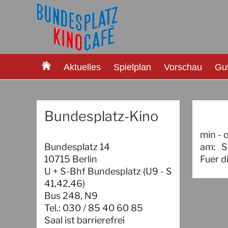
Aktuelles
Spielplan
Vorschau
Gu
Bundesplatz-Kino
min - 
Bundesplatz 14
am:
S
10715 Berlin
Fuer d
U + S-Bhf Bundesplatz (U9 - S
41,42,46)
Bus 248, N9
Tel.: 030 / 85 40 60 85
Saal ist barrierefrei