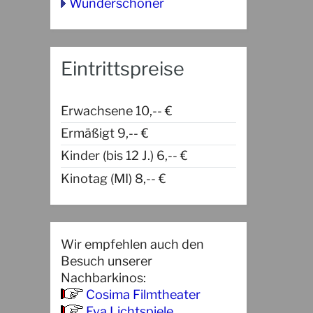
Wunderschöner
Eintrittspreise
Erwachsene 10,-- €
Ermäßigt 9,-- €
Kinder (bis 12 J.) 6,-- €
Kinotag (MI) 8,-- €
Wir empfehlen auch den
Besuch unserer
Nachbarkinos:
Cosima Filmtheater
Eva Lichtspiele