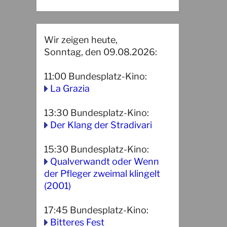
Wir zeigen heute,
Sonntag, den 09.08.2026:
11:00
Bundesplatz-Kino
:
La Grazia
13:30
Bundesplatz-Kino
:
Der Klang der Stradivari
15:30
Bundesplatz-Kino
:
Qualverwandt oder Wenn
der Pfleger zweimal klingelt
(2001)
17:45
Bundesplatz-Kino
:
Bitteres Fest