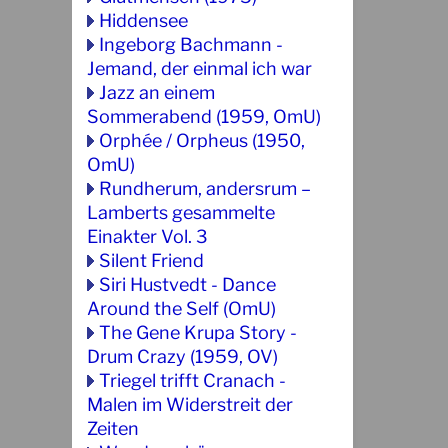
Hiddensee
Ingeborg Bachmann -
Jemand, der einmal ich war
Jazz an einem
Sommerabend (1959, OmU)
Orphée / Orpheus (1950,
OmU)
Rundherum, andersrum –
Lamberts gesammelte
Einakter Vol. 3
Silent Friend
Siri Hustvedt - Dance
Around the Self (OmU)
The Gene Krupa Story -
Drum Crazy (1959, OV)
Triegel trifft Cranach -
Malen im Widerstreit der
Zeiten