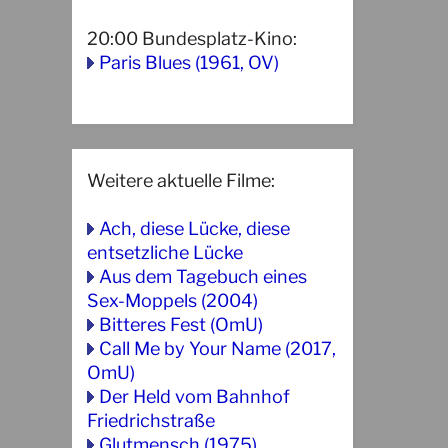
20:00
Bundesplatz-Kino
:
Paris Blues (1961, OV)
Weitere aktuelle Filme:
Ach, diese Lücke, diese
entsetzliche Lücke
Aus dem Tagebuch eines
Sex-Moppels (2004)
Bitteres Fest (OmU)
Call Me by Your Name (2017,
OmU)
Der Held vom Bahnhof
Friedrichstraße
Glutmensch (1975)