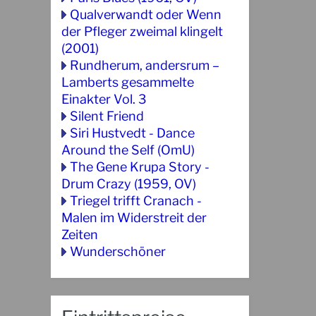
Qualverwandt oder Wenn
der Pfleger zweimal klingelt
(2001)
Rundherum, andersrum –
Lamberts gesammelte
Einakter Vol. 3
Silent Friend
Siri Hustvedt - Dance
Around the Self (OmU)
The Gene Krupa Story -
Drum Crazy (1959, OV)
Triegel trifft Cranach -
Malen im Widerstreit der
Zeiten
Wunderschöner