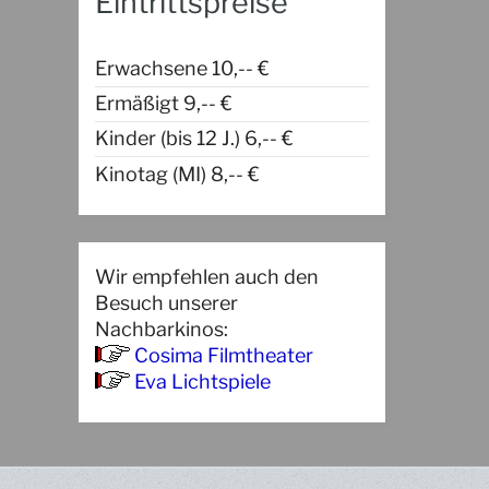
Eintrittspreise
Erwachsene 10,-- €
Ermäßigt 9,-- €
Kinder (bis 12 J.) 6,-- €
Kinotag (MI) 8,-- €
Wir empfehlen auch den
Besuch unserer
Nachbarkinos:
Cosima Filmtheater
Eva Lichtspiele