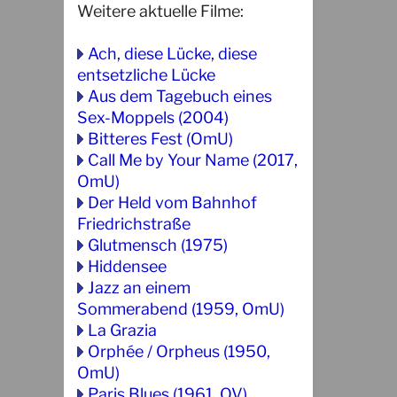
Weitere aktuelle Filme:
Ach, diese Lücke, diese
entsetzliche Lücke
Aus dem Tagebuch eines
Sex-Moppels (2004)
Bitteres Fest (OmU)
Call Me by Your Name (2017,
OmU)
Der Held vom Bahnhof
Friedrichstraße
Glutmensch (1975)
Hiddensee
Jazz an einem
Sommerabend (1959, OmU)
La Grazia
Orphée / Orpheus (1950,
OmU)
Paris Blues (1961, OV)