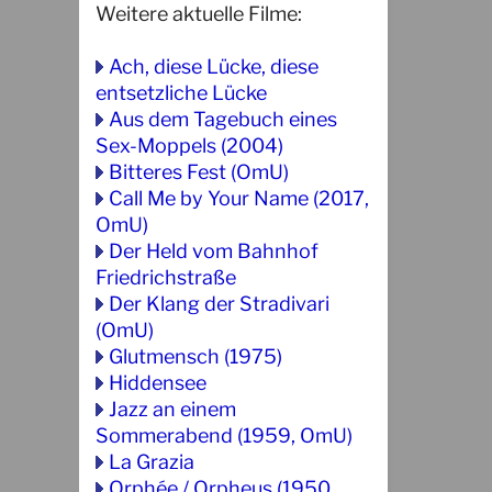
Weitere aktuelle Filme:
Ach, diese Lücke, diese
entsetzliche Lücke
Aus dem Tagebuch eines
Sex-Moppels (2004)
Bitteres Fest (OmU)
Call Me by Your Name (2017,
OmU)
Der Held vom Bahnhof
Friedrichstraße
Der Klang der Stradivari
(OmU)
Glutmensch (1975)
Hiddensee
Jazz an einem
Sommerabend (1959, OmU)
La Grazia
Orphée / Orpheus (1950,