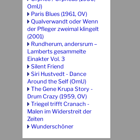
OmU)
Paris Blues (1961, OV)
Qualverwandt oder Wenn
der Pfleger zweimal klingelt
(2001)
Rundherum, andersrum –
Lamberts gesammelte
Einakter Vol. 3
Silent Friend
Siri Hustvedt - Dance
Around the Self (OmU)
The Gene Krupa Story -
Drum Crazy (1959, OV)
Triegel trifft Cranach -
Malen im Widerstreit der
Zeiten
Wunderschöner