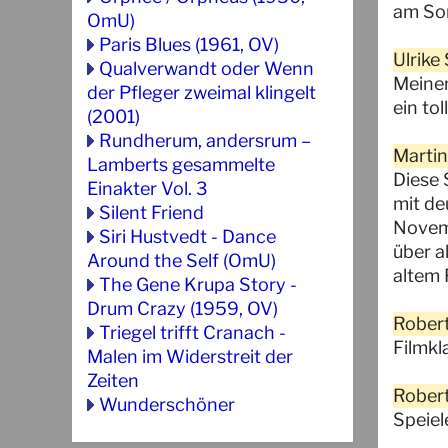
am Son
OmU)
Paris Blues (1961, OV)
Ulrike
Qualverwandt oder Wenn
Meinen
der Pfleger zweimal klingelt
ein to
(2001)
Rundherum, andersrum –
Martin
Lamberts gesammelte
Diese 
Einakter Vol. 3
mit de
Silent Friend
Novemb
Siri Hustvedt - Dance
über a
Around the Self (OmU)
altem F
The Gene Krupa Story -
Drum Crazy (1959, OV)
Robert
Triegel trifft Cranach -
Filmkl
Malen im Widerstreit der
Zeiten
Robert
Wunderschöner
Speiel