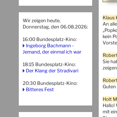
Klaus 
Wir zeigen heute,
An all
Donnerstag, den 06.08.2026:
„Popko
kein P
16:00
Bundesplatz-Kino
:
Vorste
Ingeborg Bachmann -
Jemand, der einmal ich war
Robert
Sie ha
18:15
Bundesplatz-Kino
:
zeigen
Der Klang der Stradivari
Robert
20:30
Bundesplatz-Kino
:
Guten 
Bitteres Fest
Holt M
Hallo!
mit ei