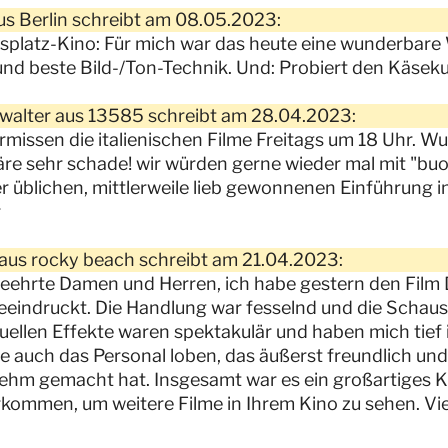
s Berlin schreibt am 08.05.2023:
platz-Kino: Für mich war das heute eine wunderbare
und beste Bild-/Ton-Technik. Und: Probiert den Käseku
walter aus 13585 schreibt am 28.04.2023:
rmissen die italienischen Filme Freitags um 18 Uhr. Wu
re sehr schade! wir würden gerne wieder mal mit "buon
r üblichen, mittlerweile lieb gewonnenen Einführung in
r
 aus rocky beach schreibt am 21.04.2023:
eehrte Damen und Herren, ich habe gestern den Film 
eeindruckt. Die Handlung war fesselnd und die Schausp
suellen Effekte waren spektakulär und haben mich tief
 auch das Personal loben, das äußerst freundlich und
hm gemacht hat. Insgesamt war es ein großartiges Kin
kommen, um weitere Filme in Ihrem Kino zu sehen. Vie