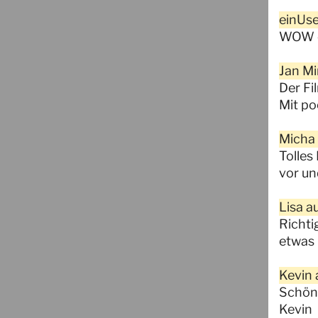
einUse
WOW ei
Jan Mi
Der Fi
Mit po
Micha 
Tolles
vor un
Lisa a
Richti
etwas 
Kevin 
Schöne
Kevin