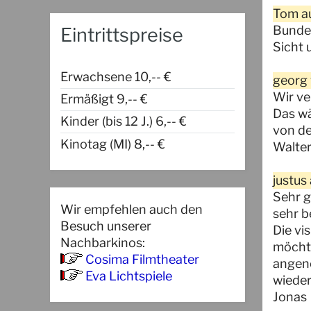
Tom au
Bundes
Eintrittspreise
Sicht 
Erwachsene 10,-- €
georg 
Wir ve
Ermäßigt 9,-- €
Das wä
Kinder (bis 12 J.) 6,-- €
von de
Kinotag (MI) 8,-- €
Walte
justus
Sehr g
Wir empfehlen auch den
sehr b
Besuch unserer
Die vi
Nachbarkinos:
möchte
Cosima Filmtheater
angene
Eva Lichtspiele
wieder
Jonas