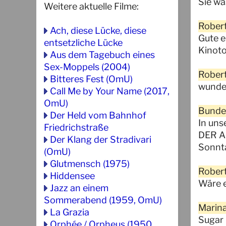
Sie wa
Weitere aktuelle Filme:
Robert
Ach, diese Lücke, diese
Gute e
entsetzliche Lücke
Kinoto
Aus dem Tagebuch eines
Sex-Moppels (2004)
Robert
Bitteres Fest (OmU)
wunder
Call Me by Your Name (2017,
OmU)
Bundes
Der Held vom Bahnhof
In un
Friedrichstraße
DER A
Der Klang der Stradivari
Sonnta
(OmU)
Glutmensch (1975)
Robert
Hiddensee
Wäre e
Jazz an einem
Sommerabend (1959, OmU)
Marina
La Grazia
Sugar 
Orphée / Orpheus (1950,