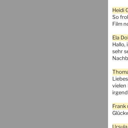
Heidi 
So fro
Film n
Ela Do
Hallo,
sehr s
Nachba
Thomas
Liebes
vielen
irgend
Frank 
Glück
Ursula