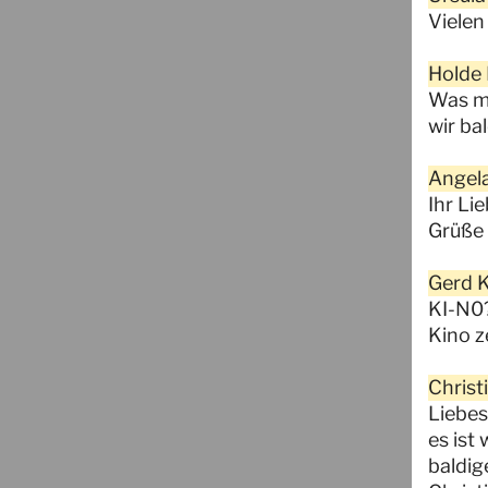
Vielen
Holde 
Was mi
wir ba
Angela
Ihr Li
Grüße
Gerd K
KI-N0?
Kino ze
Christ
Liebes
es ist
baldig