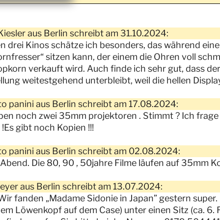
Kiesler aus Berlin schreibt am 31.10.2024:
en drei Kinos schätze ich besonders, das während eine
rnfresser“ sitzen kann, der einem die Ohren voll schm
opkorn verkauft wird. Auch finde ich sehr gut, dass d
llung weitestgehend unterbleibt, weil die hellen Displ
o panini aus Berlin schreibt am 17.08.2024:
ben noch zwei 35mm projektoren . Stimmt ? Ich frage
 !Es gibt noch Kopien !!!
o panini aus Berlin schreibt am 02.08.2024:
Abend. Die 80, 90 , 50jahre Filme läufen auf 35mm K
eyer aus Berlin schreibt am 13.07.2024:
 Wir fanden „Madame Sidonie in Japan” gestern super. 
nem Löwenkopf auf dem Case) unter einen Sitz (ca. 6. Re