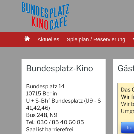
Aktuelles
Spielplan / Reservierung
Bundesplatz-Kino
Gäs
Bundesplatz 14
Das 
10715 Berlin
Wir f
U + S-Bhf Bundesplatz (U9 - S
Wir b
41,42,46)
Umga
Bus 248, N9
Tel.: 030 / 85 40 60 85
Ins
Saal ist barrierefrei