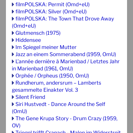
filmPOLSKA: Permit (Omd+eU)
filmPOLSKA: Silver (Omd+eU)
filmPOLSKA: The Town That Drove Away
(Omd+eU)
Glutmensch (1975)
Hiddensee
Im Spiegel meiner Mutter
Jazz an einem Sommerabend (1959, OmU)
L’année dernière à Marienbad / Letztes Jahr
in Marienbad (1961, OmU)
Orphée / Orpheus (1950, OmU)
Rundherum, andersrum – Lamberts
gesammelte Einakter Vol. 3
Silent Friend
Siri Hustvedt - Dance Around the Self
(OmU)
The Gene Krupa Story - Drum Crazy (1959,
OV)
Triegel trifft Cranach - Malen im Widerstreit