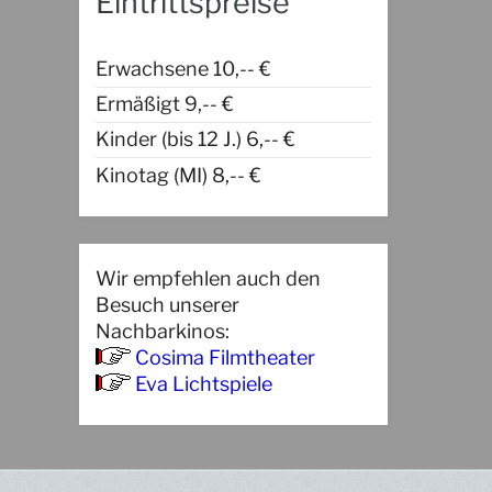
Eintrittspreise
Erwachsene 10,-- €
Ermäßigt 9,-- €
Kinder (bis 12 J.) 6,-- €
Kinotag (MI) 8,-- €
Wir empfehlen auch den
Besuch unserer
Nachbarkinos:
Cosima Filmtheater
Eva Lichtspiele