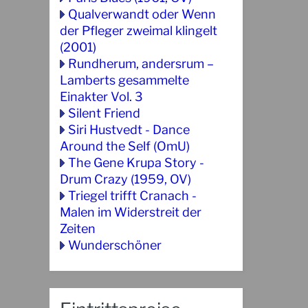
Qualverwandt oder Wenn
der Pfleger zweimal klingelt
(2001)
Rundherum, andersrum –
Lamberts gesammelte
Einakter Vol. 3
Silent Friend
Siri Hustvedt - Dance
Around the Self (OmU)
The Gene Krupa Story -
Drum Crazy (1959, OV)
Triegel trifft Cranach -
Malen im Widerstreit der
Zeiten
Wunderschöner