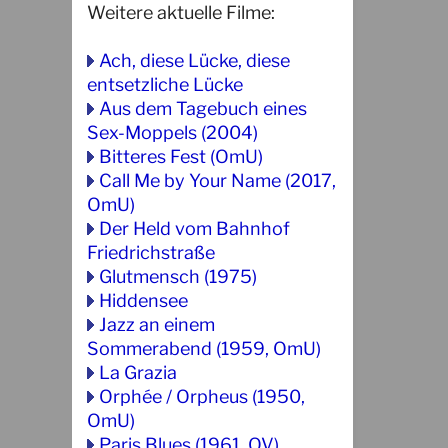
Weitere aktuelle Filme:
Ach, diese Lücke, diese
entsetzliche Lücke
Aus dem Tagebuch eines
Sex-Moppels (2004)
Bitteres Fest (OmU)
Call Me by Your Name (2017,
OmU)
Der Held vom Bahnhof
Friedrichstraße
Glutmensch (1975)
Hiddensee
Jazz an einem
Sommerabend (1959, OmU)
La Grazia
Orphée / Orpheus (1950,
OmU)
Paris Blues (1961, OV)